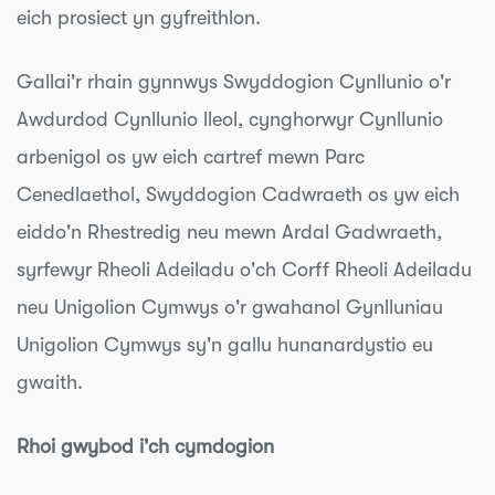
eich prosiect yn gyfreithlon.
Gallai'r rhain gynnwys Swyddogion Cynllunio o'r
Awdurdod Cynllunio lleol, cynghorwyr Cynllunio
arbenigol os yw eich cartref mewn Parc
Cenedlaethol, Swyddogion Cadwraeth os yw eich
eiddo'n Rhestredig neu mewn Ardal Gadwraeth,
syrfewyr Rheoli Adeiladu o'ch Corff Rheoli Adeiladu
neu Unigolion Cymwys o'r gwahanol Gynlluniau
Unigolion Cymwys sy'n gallu hunanardystio eu
gwaith.
Rhoi gwybod i'ch cymdogion