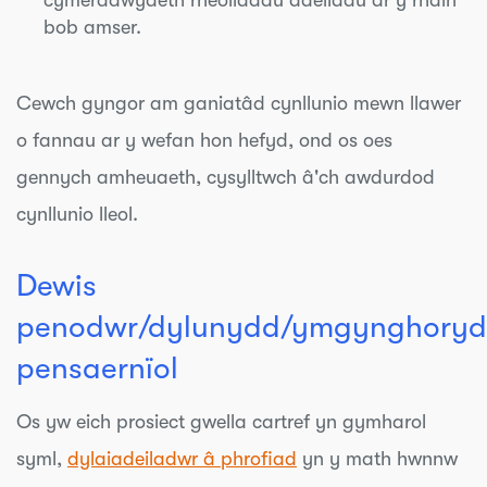
cymeradwyaeth rheoliadau adeiladu ar y rhain
bob amser.
Cewch gyngor am ganiatâd cynllunio mewn llawer
o fannau ar y wefan hon hefyd, ond os oes
gennych amheuaeth, cysylltwch â'ch awdurdod
cynllunio lleol.
Dewis
penodwr/dylunydd/ymgynghory
pensaernïol
Os yw eich prosiect gwella cartref yn gymharol
syml,
dylai
adeiladwr â phrofiad
yn y math hwnnw