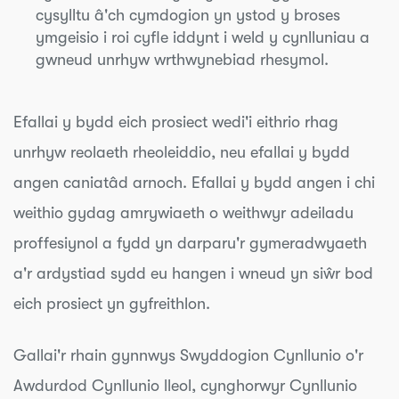
cysylltu â'ch cymdogion yn ystod y broses
ymgeisio i roi cyfle iddynt i weld y cynlluniau a
gwneud unrhyw wrthwynebiad rhesymol.
Efallai y bydd eich prosiect wedi'i eithrio rhag
unrhyw reolaeth rheoleiddio, neu efallai y bydd
angen caniatâd arnoch. Efallai y bydd angen i chi
weithio gydag amrywiaeth o weithwyr adeiladu
proffesiynol a fydd yn darparu'r gymeradwyaeth
a'r ardystiad sydd eu hangen i wneud yn siŵr bod
eich prosiect yn gyfreithlon.
Gallai'r rhain gynnwys Swyddogion Cynllunio o'r
Awdurdod Cynllunio lleol, cynghorwyr Cynllunio