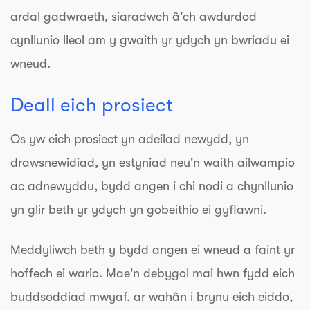
ardal gadwraeth, siaradwch â'ch awdurdod
cynllunio lleol am y gwaith yr ydych yn bwriadu ei
wneud.
Deall eich prosiect
Os yw eich prosiect yn adeilad newydd, yn
drawsnewidiad, yn estyniad neu'n waith ailwampio
ac adnewyddu, bydd angen i chi nodi a chynllunio
yn glir beth yr ydych yn gobeithio ei gyflawni.
Meddyliwch beth y bydd angen ei wneud a faint yr
hoffech ei wario. Mae'n debygol mai hwn fydd eich
buddsoddiad mwyaf, ar wahân i brynu eich eiddo,