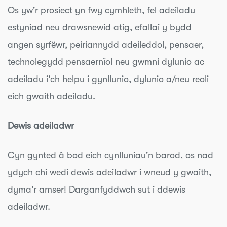
Os yw'r prosiect yn fwy cymhleth, fel adeiladu
estyniad neu drawsnewid atig, efallai y bydd
angen syrfëwr, peiriannydd adeileddol, pensaer,
technolegydd pensaernïol neu gwmni dylunio ac
adeiladu i'ch helpu i gynllunio, dylunio a/neu reoli
eich gwaith adeiladu.
Dewis adeiladwr
Cyn gynted â bod eich cynlluniau'n barod, os nad
ydych chi wedi dewis adeiladwr i wneud y gwaith,
dyma'r amser! Darganfyddwch sut i ddewis
adeiladwr.