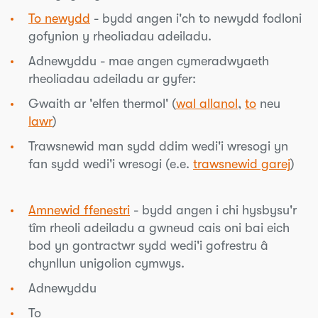
To newydd
- bydd angen i'ch to newydd fodloni
gofynion y rheoliadau adeiladu.
Adnewyddu - mae angen cymeradwyaeth
rheoliadau adeiladu ar gyfer:
Gwaith ar 'elfen thermol' (
wal allanol
,
to
neu
lawr
)
Trawsnewid man sydd ddim wedi'i wresogi yn
fan sydd wedi'i wresogi (e.e.
trawsnewid garej
)
Amnewid ffenestri
- bydd angen i chi hysbysu'r
tîm rheoli adeiladu a gwneud cais oni bai eich
bod yn gontractwr sydd wedi'i gofrestru â
chynllun unigolion cymwys.
Adnewyddu
To