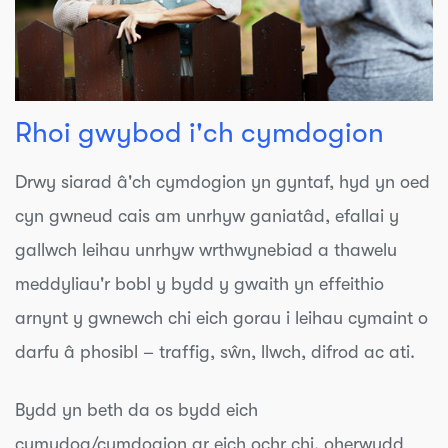
Rhoi gwybod i'ch cymdogion
Drwy siarad â'ch cymdogion yn gyntaf, hyd yn oed
cyn gwneud cais am unrhyw ganiatâd, efallai y
gallwch leihau unrhyw wrthwynebiad a thawelu
meddyliau'r bobl y bydd y gwaith yn effeithio
arnynt y gwnewch chi eich gorau i leihau cymaint o
darfu â phosibl – traffig, sŵn, llwch, difrod ac ati.
Bydd yn beth da os bydd eich
cymydog/cymdogion ar eich ochr chi, oherwydd