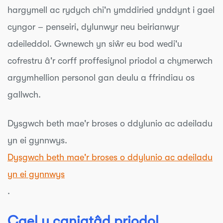
hargymell ac rydych chi'n ymddiried ynddynt i gael
cyngor – penseiri, dylunwyr neu beirianwyr
adeileddol. Gwnewch yn siŵr eu bod wedi'u
cofrestru â'r corff proffesiynol priodol a chymerwch
argymhellion personol gan deulu a ffrindiau os
gallwch.
Dysgwch beth mae'r broses o ddylunio ac adeiladu
yn ei gynnwys.
Dysgwch beth mae'r broses o ddylunio ac adeiladu
yn ei gynnwys
.
Cael y caniatâd priodol