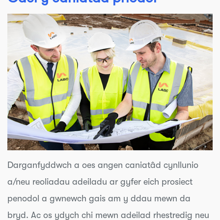
Darganfyddwch a oes angen caniatâd cynllunio
a/neu reoliadau adeiladu ar gyfer eich prosiect
penodol a gwnewch gais am y ddau mewn da
bryd. Ac os ydych chi mewn adeilad rhestredig neu