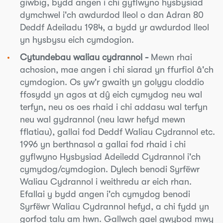
giwbig, bydd angen i chi gyflwyno hysbysiad
dymchwel i'ch awdurdod lleol o dan Adran 80
Deddf Adeiladu 1984, a bydd yr awdurdod lleol
yn hysbysu eich cymdogion.
Cytundebau waliau cydrannol -
Mewn rhai
achosion, mae angen i chi siarad yn ffurfiol â'ch
cymdogion. Os yw'r gwaith yn golygu cloddio
ffosydd yn agos at dŷ eich cymydog neu wal
terfyn, neu os oes rhaid i chi addasu wal terfyn
neu wal gydrannol (neu lawr hefyd mewn
fflatiau), gallai fod Deddf Waliau Cydrannol etc.
1996 yn berthnasol a gallai fod rhaid i chi
gyflwyno Hysbysiad Adeiledd Cydrannol i'ch
cymydog/cymdogion. Dylech benodi Syrfëwr
Waliau Cydrannol i weithredu ar eich rhan.
Efallai y bydd angen i'ch cymydog benodi
Syrfëwr Waliau Cydrannol hefyd, a chi fydd yn
gorfod talu am hwn. Gallwch gael gwybod mwy