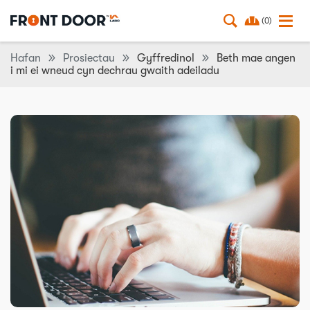
(0)
Hafan
Prosiectau
Gyffredinol
Beth mae angen
i mi ei wneud cyn dechrau gwaith adeiladu