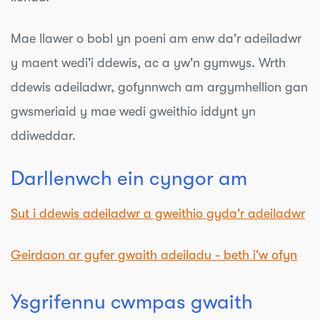
Mae llawer o bobl yn poeni am enw da'r adeiladwr
y maent wedi'i ddewis, ac a yw'n gymwys. Wrth
ddewis adeiladwr, gofynnwch am
argymhellion gan
gwsmeriaid y mae wedi gweithio iddynt yn
ddiweddar.
Darllenwch ein cyngor am
Sut i ddewis adeiladwr a gweithio gyda'r adeiladwr
Geirdaon ar gyfer gwaith adeiladu - beth i'w ofyn
Ysgrifennu cwmpas gwaith