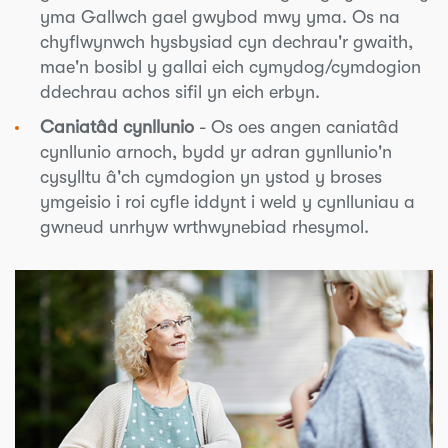
yma Gallwch gael gwybod mwy yma. Os na
chyflwynwch hysbysiad cyn dechrau'r gwaith,
mae'n bosibl y gallai eich cymydog/cymdogion
ddechrau achos sifil yn eich erbyn.
Caniatâd cynllunio
- Os oes angen caniatâd
cynllunio arnoch, bydd yr adran gynllunio'n
cysylltu â'ch cymdogion yn ystod y broses
ymgeisio i roi cyfle iddynt i weld y cynlluniau a
gwneud unrhyw wrthwynebiad rhesymol.