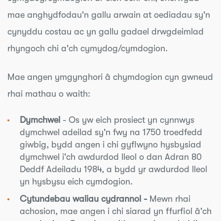
mae anghydfodau'n gallu arwain at oediadau sy'n
cynyddu costau ac yn gallu gadael drwgdeimlad
rhyngoch chi a'ch cymydog/cymdogion.
Mae angen ymgynghori â chymdogion cyn gwneud
rhai mathau o waith:
Dymchwel
- Os yw eich prosiect yn cynnwys
dymchwel adeilad sy'n fwy na 1750 troedfedd
giwbig, bydd angen i chi gyflwyno hysbysiad
dymchwel i'ch awdurdod lleol o dan Adran 80
Deddf Adeiladu 1984, a bydd yr awdurdod lleol
yn hysbysu eich cymdogion.
Cytundebau waliau cydrannol -
Mewn rhai
achosion, mae angen i chi siarad yn ffurfiol â'ch