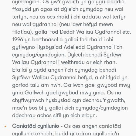
cymdogion. Os yw'r gwaith yn golygu cloddio
ffosydd yn agos at dŷ eich cymydog neu wal
terfyn, neu os oes rhaid i chi addasu wal terfyn
neu wal gydrannol (neu lawr hefyd mewn
fflatiau), gallai fod Deddf Waliau Cydrannol etc.
1996 yn berthnasol a gallai fod rhaid i chi
gyflwyno Hysbysiad Adeiledd Cydrannol i'ch
cymydog/cymdogion. Dylech benodi Syrfëwr
Waliau Cydrannol i weithredu ar eich rhan.
Efallai y bydd angen i'ch cymydog benodi
Syrfëwr Waliau Cydrannol hefyd, a chi fydd yn
gorfod talu am hwn. Gallwch gael gwybod mwy
yma Gallwch gael gwybod mwy yma. Os na
chyflwynwch hysbysiad cyn dechrau'r gwaith,
mae'n bosibl y gallai eich cymydog/cymdogion
ddechrau achos sifil yn eich erbyn.
Caniatâd cynllunio
- Os oes angen caniatâd
cynllunio arnoch, bydd yr adran gynllunio'n