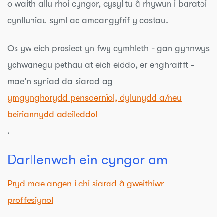
o waith allu rhoi cyngor, cysylltu â rhywun i baratoi
cynlluniau syml ac amcangyfrif y costau.
Os yw eich prosiect yn fwy cymhleth - gan gynnwys
ychwanegu pethau at eich eiddo, er enghraifft -
mae'n syniad da
siarad ag
ymgynghorydd pensaernïol, dylunydd a/neu
beiriannydd adeileddol
.
Darllenwch ein cyngor am
Pryd mae angen i chi siarad â gweithiwr
proffesiynol