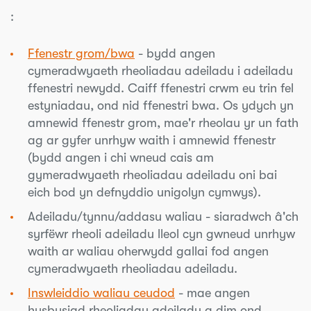
:
Ffenestr grom/bwa
- bydd angen
cymeradwyaeth rheoliadau adeiladu i adeiladu
ffenestri newydd. Caiff ffenestri crwm eu trin fel
estyniadau, ond nid ffenestri bwa. Os ydych yn
amnewid ffenestr grom, mae'r rheolau yr un fath
ag ar gyfer unrhyw waith i amnewid ffenestr
(bydd angen i chi wneud cais am
gymeradwyaeth rheoliadau adeiladu oni bai
eich bod yn defnyddio unigolyn cymwys).
Adeiladu/tynnu/addasu waliau - siaradwch â'ch
syrfëwr rheoli adeiladu lleol cyn gwneud unrhyw
waith ar waliau oherwydd gallai fod angen
cymeradwyaeth rheoliadau adeiladu.
Inswleiddio waliau ceudod
- mae angen
hysbysiad rheoliadau adeiladu a dim ond