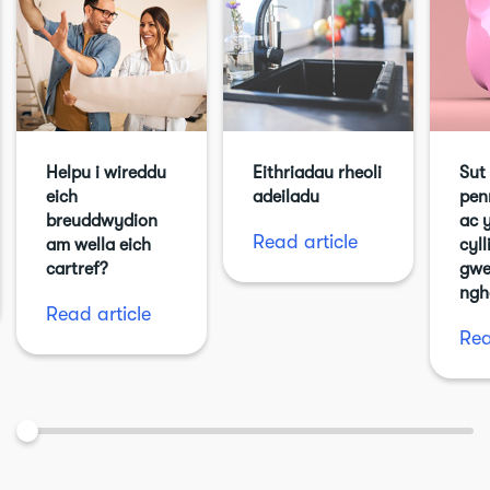
Helpu i wireddu
Eithriadau rheoli
Sut
eich
adeiladu
pen
breuddwydion
ac 
Read article
am wella eich
cyll
cartref?
gwe
ngh
Read article
Rea