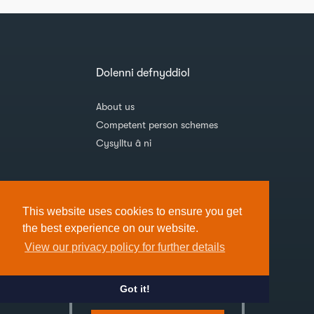
Dolenni defnyddiol
About us
Competent person schemes
Cysylltu â ni
This website uses cookies to ensure you get
the best experience on our website.
View our privacy policy for further details
Did you find what you're
looking for? If not, ask
Got it!
Anna!