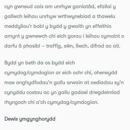
cyn gwneud cais am unrhyw ganiatâd, efallai y
gallwch leihau unrhyw wrthwynebiad a thawelu
meddyliau'r bobl y bydd y gwaith yn effeithio
arnynt y gwnewch chi eich gorau i leihau cymaint o
darfu â phosibl – traffig, sŵn, llwch, difrod ac ati.
Bydd yn beth da os bydd eich
cymydog/cymdogion ar eich ochr chi, oherwydd
mae anghydfodau'n gallu arwain at oediadau sy'n
cynyddu costau ac yn gallu gadael drwgdeimlad
rhyngoch chi a'ch cymydog/cymdogion.
Dewis ymgynghorydd