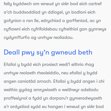
felly byddwch am wneud yn siŵr bod eich cartref
a'ch buddsoddiad yn ddiogel, yn bodloni eich
gofynion o ran lle, edrychiad a gorffeniad, ac yn
cyflawni eich cyfrifoldebau cyfreithiol gan gynnwys
cydymffurfio ag unrhyw reoliadau.
Deall pwy sy'n gwneud beth
Efallai y bydd eich prosiect wedi'i eithrio rhag
unrhyw reolaeth rheoleiddio, neu efallai y bydd
angen caniatâd arnoch. Efallai y bydd angen i chi
weithio gydag amrywiaeth o weithwyr adeiladu
proffesiynol a fydd yn darparu'r gymeradwyaeth
a'r ardystiad sydd eu hangen i wneud yn siŵr bod