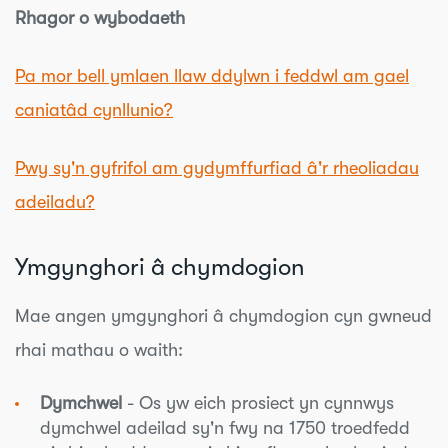
Rhagor o wybodaeth
Pa mor bell ymlaen llaw ddylwn i feddwl am gael
caniatâd cynllunio?
Pwy sy'n gyfrifol am gydymffurfiad â'r rheoliadau
adeiladu?
Ymgynghori â chymdogion
Mae angen ymgynghori â chymdogion cyn gwneud
rhai mathau o waith:
Dymchwel
- Os yw eich prosiect yn cynnwys
dymchwel adeilad sy'n fwy na 1750 troedfedd