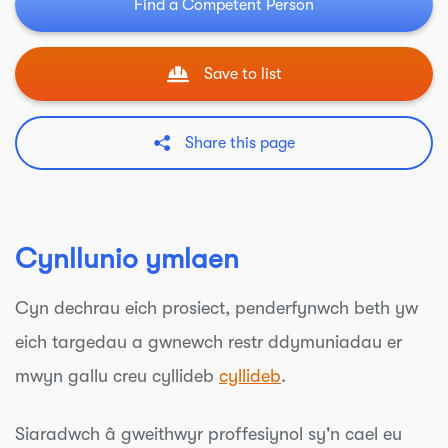
Find a Competent Person
Save to list
Share this page
Cynllunio ymlaen
Cyn dechrau eich prosiect, penderfynwch beth yw
eich targedau a gwnewch restr ddymuniadau er
mwyn gallu creu cyllideb
cyllideb
.
Siaradwch â gweithwyr proffesiynol sy'n cael eu