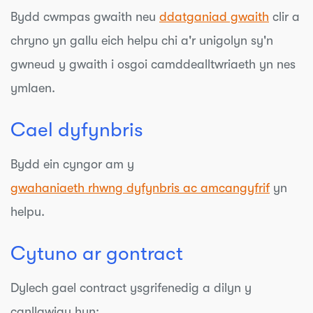
Bydd
cwmpas gwaith neu
ddatganiad gwaith
clir a
chryno yn gallu eich helpu chi a'r unigolyn sy'n
gwneud y gwaith i osgoi camddealltwriaeth yn nes
ymlaen.
Cael dyfynbris
Bydd ein cyngor am y
gwahaniaeth rhwng dyfynbris ac amcangyfrif
yn
helpu.
Cytuno ar gontract
Dylech gael contract ysgrifenedig a dilyn y
canllawiau hyn: