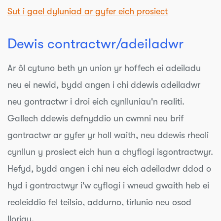
Sut i gael dyluniad ar gyfer eich prosiect
Dewis contractwr/adeiladwr
Ar ôl cytuno beth yn union yr hoffech ei adeiladu
neu ei newid, bydd angen i chi
ddewis adeiladwr
neu gontractwr i droi eich cynlluniau'n realiti.
Gallech ddewis defnyddio un cwmni neu brif
gontractwr ar gyfer yr holl waith, neu ddewis rheoli
cynllun y prosiect eich hun a chyflogi isgontractwyr.
Hefyd, bydd angen i chi neu eich adeiladwr ddod o
hyd i gontractwyr i'w cyflogi i wneud gwaith heb ei
reoleiddio fel teilsio, addurno, tirlunio neu osod
lloriau.