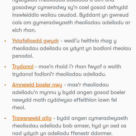
gosodwyr cymeradwy sy'n cael gosod defnydd
inswleiddio waliau ceudod. Byddant yn gwneud
cais am gymeradwyaeth rheoliadau adeiladu ar
eich rhan.
Ystafelloedd gwydr
- wedi'u heithrio rhag y
rheoliadau adeiladu os ydynt yn bodloni rheolau
penodol.
Trydanol
- mae'n rhaid i'r rhan fwyaf o waith
trydanol fodloni'r rheoliadau adeiladu.
Amnewid boeler nwy
- mae'r rheoliadau
adeiladu'n mynnu y bydd angen gosod boeler
newydd math cyddwyso effeithlon iawn fel
rheol.
Trawsnewid atig
- bydd angen cymeradwyaeth
rheoliadau adeiladu bob amser, hyd yn oed os
nad ydych yn adeiladu ffenestr ddormer.