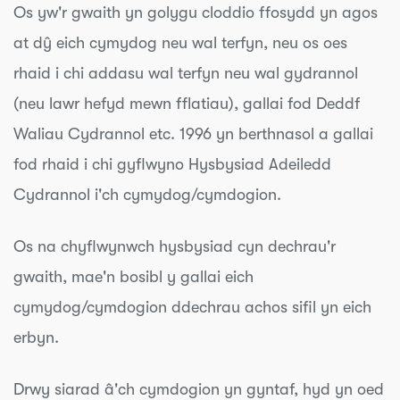
Os yw'r gwaith yn golygu cloddio ffosydd yn agos
at dŷ eich cymydog neu wal terfyn, neu os oes
rhaid i chi addasu wal terfyn neu wal gydrannol
(neu lawr hefyd mewn fflatiau), gallai fod Deddf
Waliau Cydrannol etc. 1996 yn berthnasol a gallai
fod rhaid i chi gyflwyno Hysbysiad Adeiledd
Cydrannol i'ch cymydog/cymdogion.
Os na chyflwynwch hysbysiad cyn dechrau'r
gwaith, mae'n bosibl y gallai eich
cymydog/cymdogion ddechrau achos sifil yn eich
erbyn.
Drwy siarad â'ch cymdogion yn gyntaf, hyd yn oed