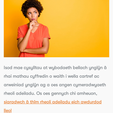
Isod mae cysylltau at wybodaeth bellach ynglŷn â
rhai mathau cyffredin o waith i wella cartref ac
arweiniad ynglŷn ag a oes angen cymeradwyaeth
rheoli adeiladu. Os oes gennych chi amheuon,
siaradwch â thîm rheoli adeiladu eich awdurdod
lleol