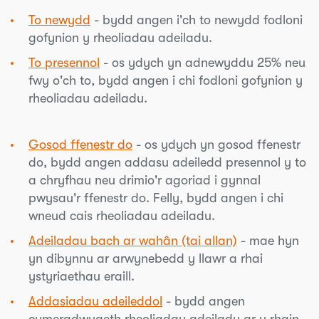
To newydd
- bydd angen i'ch to newydd fodloni
gofynion y rheoliadau adeiladu.
To presennol
- os ydych yn adnewyddu 25% neu
fwy o'ch to, bydd angen i chi fodloni gofynion y
rheoliadau adeiladu.
Gosod ffenestr do
- os ydych yn gosod ffenestr
do, bydd angen addasu adeiledd presennol y to
a chryfhau neu drimio'r agoriad i gynnal
pwysau'r ffenestr do. Felly, bydd angen i chi
wneud cais rheoliadau adeiladu.
Adeiladau bach ar wahân (tai allan)
- mae hyn
yn dibynnu ar arwynebedd y llawr a rhai
ystyriaethau eraill.
Addasiadau adeileddol
- bydd angen