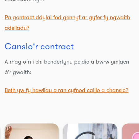
Pa gontract ddylai fod gennyf ar gyfer fy ngwaith
adeiladu?
Canslo'r contract
A rhag ofn i chi benderfynu peidio â bwrw ymlaen
â'r gwaith:
Beth yw fy hawliau o ran cyfnod callio a chanslo?