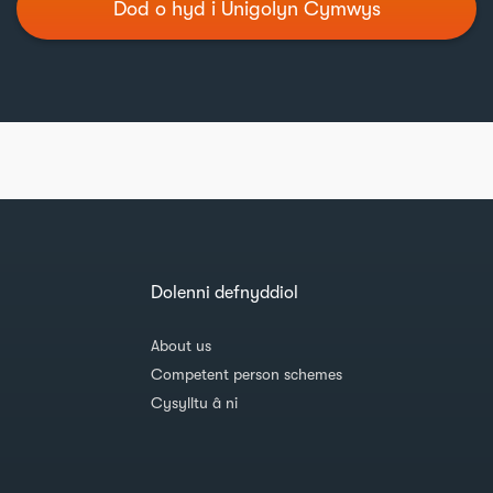
Dod o hyd i Unigolyn Cymwys
Dolenni defnyddiol
About us
Competent person schemes
Cysylltu â ni