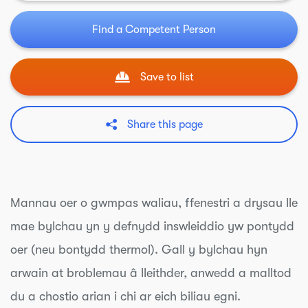
Find a Competent Person
Save to list
Share this page
Mannau oer o gwmpas waliau, ffenestri a drysau lle
mae bylchau yn y defnydd inswleiddio yw pontydd
oer (neu bontydd thermol). Gall y bylchau hyn
arwain at broblemau â lleithder, anwedd a malltod
du a chostio arian i chi ar eich biliau egni.