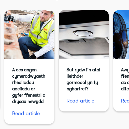
A oes angen
Sut rydw i'n atal
Awy
cymeradwyaeth
lleithder
ffen
rheoliadau
gormodol yn fy
ac 
adeiladu ar
nghartref?
dife
gyfer ffenestri a
Read article
Rea
drysau newydd
Read article