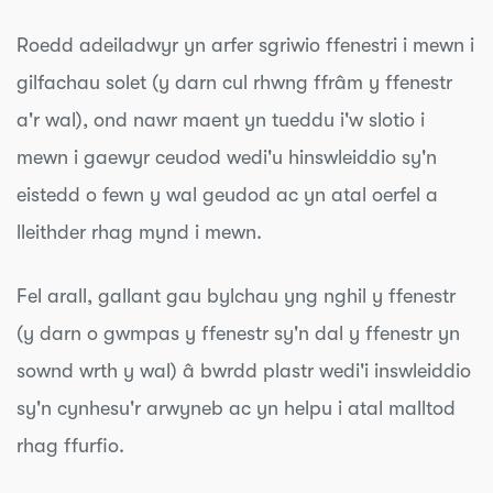
Roedd adeiladwyr yn arfer sgriwio ffenestri i mewn i
gilfachau solet (y darn cul rhwng ffrâm y ffenestr
a'r wal), ond nawr maent yn tueddu i'w slotio i
mewn i gaewyr ceudod wedi'u hinswleiddio sy'n
eistedd o fewn y wal geudod ac yn atal oerfel a
lleithder rhag mynd i mewn.
Fel arall, gallant gau bylchau yng nghil y ffenestr
(y darn o gwmpas y ffenestr sy'n dal y ffenestr yn
sownd wrth y wal) â bwrdd plastr wedi'i inswleiddio
sy'n cynhesu'r arwyneb ac yn helpu i atal malltod
rhag ffurfio.