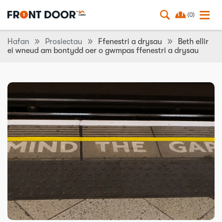
(0)
Hafan
Prosiectau
Ffenestri a drysau
Beth ellir
ei wneud am bontydd oer o gwmpas ffenestri a drysau