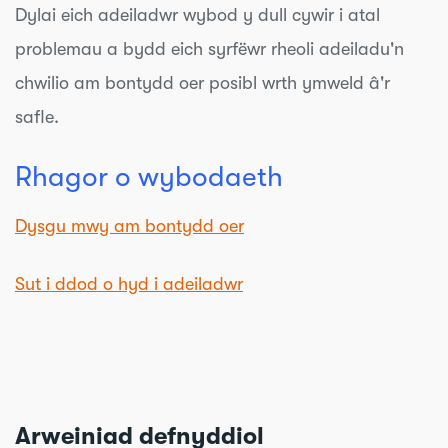
Dylai eich adeiladwr wybod y dull cywir i atal
problemau a bydd eich syrfëwr rheoli adeiladu'n
chwilio am bontydd oer posibl wrth ymweld â'r
safle.
Rhagor o wybodaeth
Dysgu mwy am bontydd oer
Sut i ddod o hyd i adeiladwr
Arweiniad defnyddiol