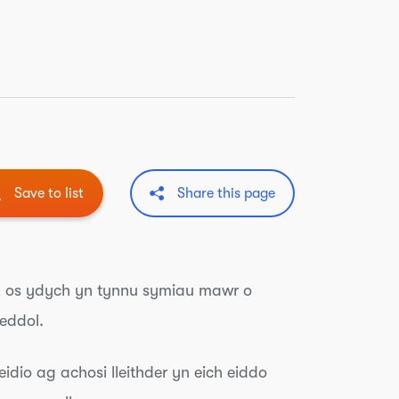
Save to list
Share this page
h, os ydych yn tynnu symiau mawr o
leddol.
eidio ag achosi lleithder yn eich eiddo