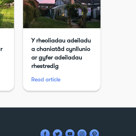
Y rheoliadau adeiladu
r
a chaniatâd cynllunio
ar gyfer adeiladau
rhestredig
Read article