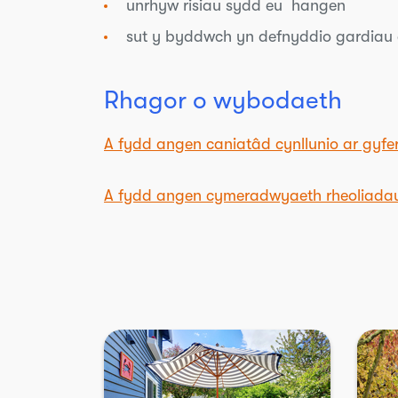
unrhyw risiau sydd eu hangen
sut y byddwch yn defnyddio gardiau a
Rhagor o wybodaeth
A fydd angen caniatâd cynllunio ar gyfer
A fydd angen cymeradwyaeth rheoliadau 