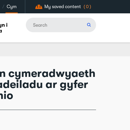
/
Cym
My saved content
(0)
n i
a
en cymeradwyaeth
adeiladu ar gyfer
nio