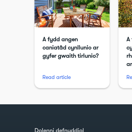
A fydd angen
A
caniatâd cynllunio ar
c
gyfer gwaith tirlunio?
rh
ar
Read article
Re
Dolenni defnyddiol