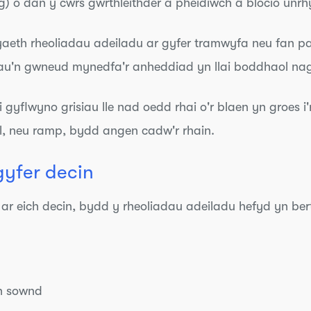
ig) o dan y cwrs gwrthleithder a pheidiwch â blocio unrh
yaeth rheoliadau adeiladu ar gyfer tramwyfa neu fan p
'n gwneud mynedfa'r anheddiad yn llai boddhaol nag 
 i gyflwyno grisiau lle nad oedd rhai o'r blaen yn groes i
ll, neu ramp, bydd angen cadw'r rhain.
gyfer decin
 ar eich decin, bydd y rheoliadau adeiladu hefyd yn ber
yn sownd