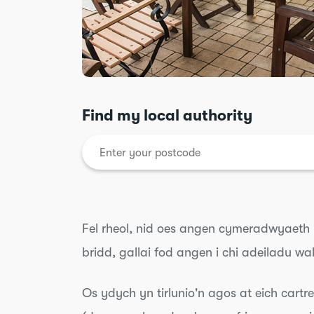
Find my local authority
Fel rheol, nid oes angen cymeradwyaeth 
bridd, gallai fod angen i chi adeiladu w
Os ydych yn tirlunio'n agos at eich cartre