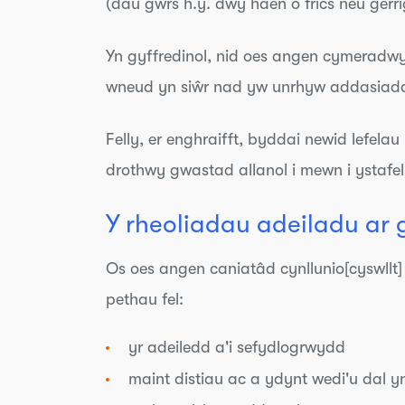
(dau gwrs h.y. dwy haen o frics neu gerr
Yn gyffredinol, nid oes angen cymeradw
wneud yn siŵr nad yw unrhyw addasiadau
Felly, er enghraifft, byddai newid lefelau
drothwy gwastad allanol i mewn i ystafe
Y rheoliadau adeiladu ar 
Os oes angen caniatâd cynllunio[cyswllt]
pethau fel:
yr adeiledd a'i sefydlogrwydd
maint distiau ac a ydynt wedi'u dal 