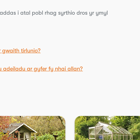
ddas i atal pobl rhag syrthio dros yr ymyl
 gwaith tirlunio?
adeiladu ar gyfer fy nhai allan?