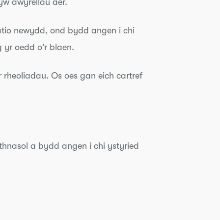
yw awyrellau aer.
atio newydd, ond bydd angen i chi
yr oedd o'r blaen.
'r rheoliadau. Os oes gan eich cartref
thnasol a bydd angen i chi ystyried