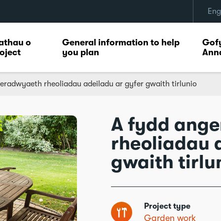
Eng
athau o
General information to help
Gofy
oject
you plan
Ann
radwyaeth rheoliadau adeiladu ar gyfer gwaith tirlunio
A fydd ang
rheoliadau 
gwaith tirlu
Project type
Garden work