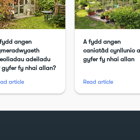
 fydd angen
A fydd angen
ymeradwyaeth
caniatâd cynllunio a
eoliadau adeiladu
gyfer fy nhai allan
 gyfer fy nhai allan?
ad article
Read article