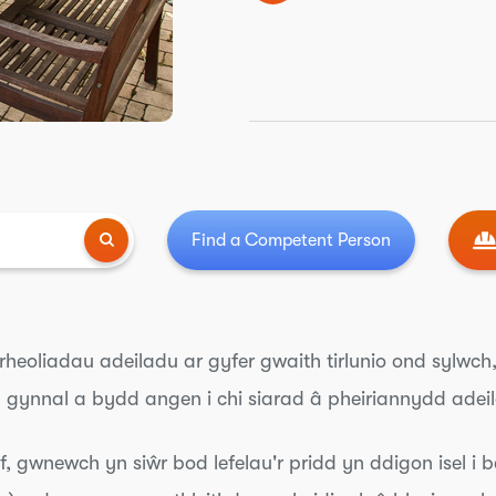
Find a Competent Person
rheoliadau adeiladu ar gyfer gwaith tirlunio ond sylwc
al gynnal a bydd angen i chi siarad â pheiriannydd adei
f, gwnewch yn siŵr bod lefelau'r pridd yn ddigon isel i b