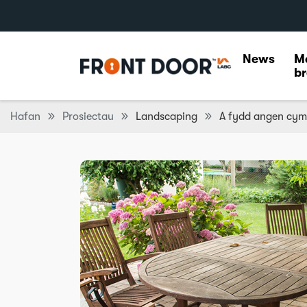
News
M
br
Hafan
Prosiectau
Landscaping
A fydd angen cyme