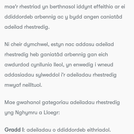
mae'r rhestriad yn berthnasol iddynt effeithio ar ei
ddiddordeb arbennig ac y bydd angen caniatâd
adeilad rhestredig.
Ni cheir dymchwel, estyn nac addasu adeilad
rhestredig heb ganiatâd arbennig gan eich
awdurdod cynllunio lleol, yn enwedig i wneud
addasiadau sylweddol i'r adeiladau rhestredig
mwyaf neilltuol.
Mae gwahanol gategorïau adeiladau rhestredig
yng Nghymru a Lloegr:
Gradd I
: adeiladau o ddiddordeb eithriadol.