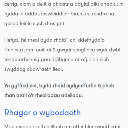
cerrig, clom a dellt a phlastr a ddylai allu anadlu; ni
fyddai'n addas inswleiddio'r rhain, eu rendro na
gosod leinin sych drostynt.
Hefyd, fel rheol bydd rhaid i chi ddefnyddio
ffenestri pren naill ai â gwydr sengl neu wydr dwbl
tenau arbennig gan ddibynnu ar ofynion eich
swyddog cadwraeth lleol.
Yn gyffredinol, bydd rhaid cydymffurfio â phob
rhan arall o'r rheoliadau adeiladu.
Rhagor o wybodaeth
Mae gwybodaeth bellach am effeithlonrwydd egni