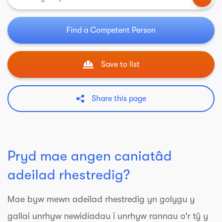
Find a Competent Person
Save to list
Share this page
Pryd mae angen caniatâd
adeilad rhestredig?
Mae byw mewn adeilad rhestredig yn golygu y
gallai unrhyw newidiadau i unrhyw rannau o'r tŷ y