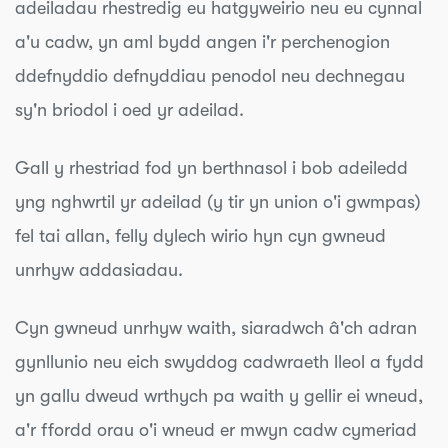
adeiladau rhestredig eu hatgyweirio neu eu cynnal
a'u cadw, yn aml bydd angen i'r perchenogion
ddefnyddio defnyddiau penodol neu dechnegau
sy'n briodol i oed yr adeilad.
Gall y rhestriad fod yn berthnasol i bob adeiledd
yng nghwrtil yr adeilad (y tir yn union o'i gwmpas)
fel tai allan, felly dylech wirio hyn cyn gwneud
unrhyw addasiadau.
Cyn gwneud unrhyw waith, siaradwch â'ch adran
gynllunio neu eich swyddog cadwraeth lleol a fydd
yn gallu dweud wrthych pa waith y gellir ei wneud,
a'r ffordd orau o'i wneud er mwyn cadw cymeriad