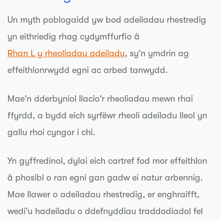
Un myth poblogaidd yw bod adeiladau rhestredig
yn eithriedig rhag cydymffurfio â
Rhan L y rheoliadau adeiladu
, sy'n ymdrin ag
effeithlonrwydd egni ac arbed tanwydd.
Mae'n dderbyniol llacio'r rheoliadau mewn rhai
ffyrdd, a bydd eich syrfëwr rheoli adeiladu lleol yn
gallu rhoi cyngor i chi.
Yn gyffredinol, dylai eich cartref fod mor effeithlon
â phosibl o ran egni gan gadw ei natur arbennig.
Mae llawer o adeiladau rhestredig, er enghraifft,
wedi'u hadeiladu o ddefnyddiau traddodiadol fel