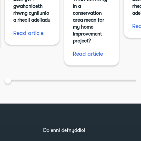
gwahaniaeth
in a
rhe
rhwng cynllunio
conservation
ade
a rheoli adeiladu
area mean for
Rea
my home
Read article
improvement
project?
Read article
Dolenni defnyddiol