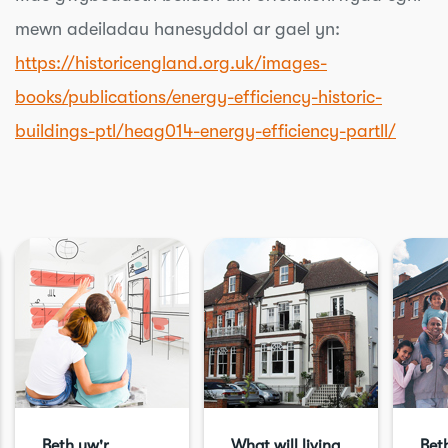
mewn adeiladau hanesyddol ar gael yn:
https://historicengland.org.uk/images-
books/publications/energy-efficiency-historic-
buildings-ptl/heag014-energy-efficiency-partll/
Beth yw'r
What will living
Bet