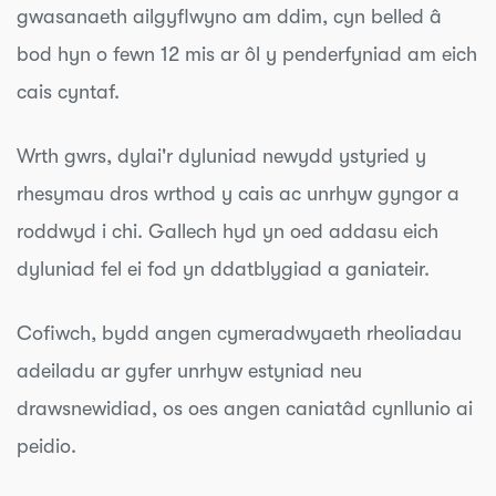
gwasanaeth ailgyflwyno am ddim, cyn belled â
bod hyn o fewn 12 mis ar ôl y penderfyniad am eich
cais cyntaf.
Wrth gwrs, dylai'r dyluniad newydd ystyried y
rhesymau dros wrthod y cais ac unrhyw gyngor a
roddwyd i chi. Gallech hyd yn oed addasu eich
dyluniad fel ei fod yn ddatblygiad a ganiateir.
Cofiwch, bydd angen cymeradwyaeth rheoliadau
adeiladu ar gyfer unrhyw estyniad neu
drawsnewidiad, os oes angen caniatâd cynllunio ai
peidio.