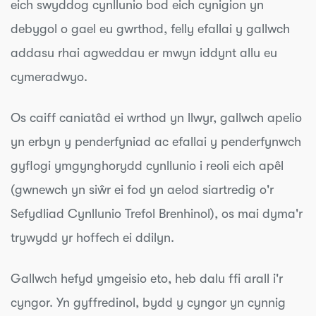
eich swyddog cynllunio bod eich cynigion yn
debygol o gael eu gwrthod, felly efallai y gallwch
addasu rhai agweddau er mwyn iddynt allu eu
cymeradwyo.
Os caiff caniatâd ei wrthod yn llwyr, gallwch apelio
yn erbyn y penderfyniad ac efallai y penderfynwch
gyflogi ymgynghorydd cynllunio i reoli eich apêl
(gwnewch yn siŵr ei fod yn aelod siartredig o'r
Sefydliad Cynllunio Trefol Brenhinol), os mai dyma'r
trywydd yr hoffech ei ddilyn.
Gallwch hefyd ymgeisio eto, heb dalu ffi arall i'r
cyngor. Yn gyffredinol, bydd y cyngor yn cynnig