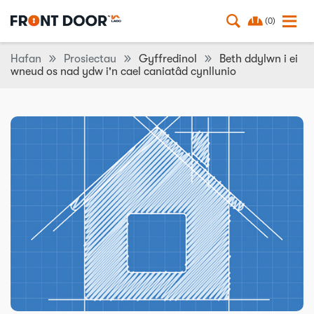
(0)
Hafan
Prosiectau
Gyffredinol
Beth ddylwn i ei
wneud os nad ydw i'n cael caniatâd cynllunio