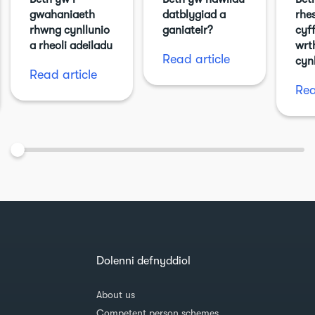
gwahaniaeth
datblygiad a
rhe
rhwng cynllunio
ganiateir?
cyf
a rheoli adeiladu
wrt
Read article
cyn
Read article
Rea
Dolenni defnyddiol
About us
Competent person schemes