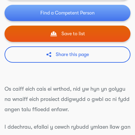
Find a Competent Person
Save to list
Share this page
Os caiff eich cais ei wrthod, nid yw hyn yn golygu
na wnaiff eich prosiect ddigwydd o gwbl ac ni fydd
angen talu ffioedd enfawr.
I ddechrau, efallai y cewch rybudd ymlaen llaw gan