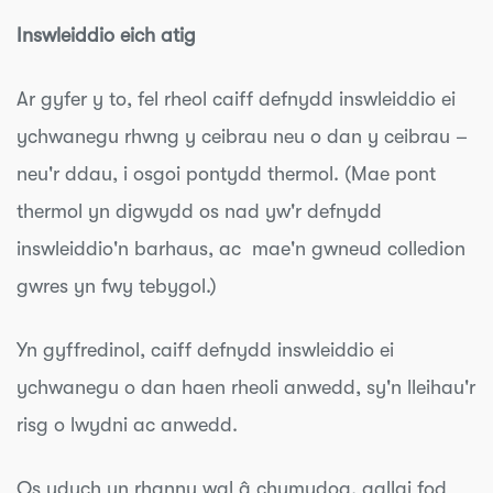
Inswleiddio eich atig
Ar gyfer y to, fel rheol caiff defnydd inswleiddio ei
ychwanegu rhwng y ceibrau neu o dan y ceibrau –
neu'r ddau, i osgoi pontydd thermol. (Mae pont
thermol yn digwydd os nad yw'r defnydd
inswleiddio'n barhaus, ac mae'n gwneud colledion
gwres yn fwy tebygol.)
Yn gyffredinol, caiff defnydd inswleiddio ei
ychwanegu o dan haen rheoli anwedd, sy'n lleihau'r
risg o lwydni ac anwedd.
Os ydych yn rhannu wal â chymydog, gallai fod