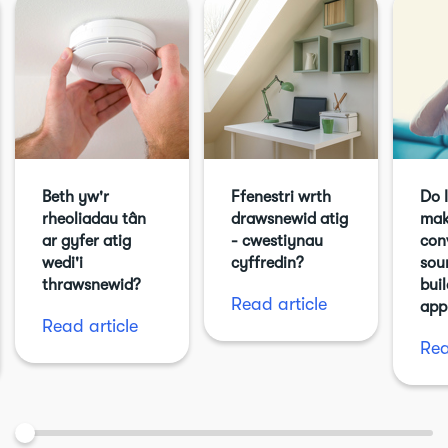
Beth yw'r
Ffenestri wrth
Do 
rheoliadau tân
drawsnewid atig
mak
ar gyfer atig
- cwestiynau
con
wedi'i
cyffredin?
sou
thrawsnewid?
buil
Read article
app
Read article
Rea