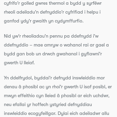
cyfrifo'r golled gwres thermol a bydd y syrfëwr
rheoli adeiladu'n defnyddio'r cyfrifiad i helpu i
ganfod ydy'r gwaith yn cydymffurfio.
Nid yw'r rheoliadau'n pennu pa ddefnydd i'w
ddefnyddio – mae amryw o wahanol rai ar gael a
bydd gan bob un drwch gwahanol i gyflawni'r
gwerth U lleiaf.
Yn ddelfrydol, byddai'r defnydd inswleiddio mor
denau â phosibl ac yn rhoi'r gwerth U isaf posibl, er
mwyn effeithio cyn lleied â phosibl ar eich uchdwr,
neu efallai yr hoffech ystyried defnyddiau
inswleiddio ecogyfeillgar. Dylai eich adeiladwr allu