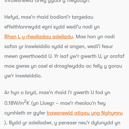
thrawsnewid drwy gydol y flwyddyn.
Hefyd, mae'n rhaid bodloni'r targedau
effeithlonrwydd egni sydd wedi'u nodi yn
Rhan L y rheoliadau adeiladu
. Mae hon yn nodi
safon yr inswleiddio sydd ei angen, wedi'i fesur
mewn gwerthoedd U. Yr isaf yw'r gwerth U, yr arafaf
mae gwres yn cael ei drosglwyddo ac felly y gorau
yw'r inswleiddio.
Ar hyn o bryd, mae'n rhaid i'r gwerth U fod yn
2
0.18W/m
K (yn Lloegr – mae'r rheolau'n fwy
cymhleth ar gyfer
trawsnewid atigau yng Nghymru
). Bydd yr adeiladwr, y pensaer neu'r dylunydd yn