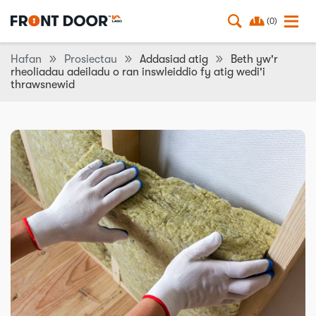
(0)
Hafan
Prosiectau
Addasiad atig
Beth yw'r
rheoliadau adeiladu o ran inswleiddio fy atig wedi'i
thrawsnewid