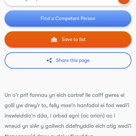
Find a Competent Person
Save to list
Share this page
Un o'r prif fannau yn eich cartref lle caiff gwres ei
golli yw drwy'r to, felly mae'n hanfodol ei fod wedi'i
inswleiddio'n dda, i arbed egni (ac arian) ac i
wneud yn siŵr y gallwch ddefnyddio eich atig wedi'i