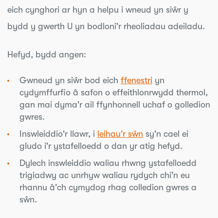
eich cynghori ar hyn a helpu i wneud yn siŵr y
bydd y gwerth U yn bodloni'r rheoliadau adeiladu.
Hefyd, bydd angen:
Gwneud yn siŵr bod eich
ffenestri
yn
cydymffurfio â safon o effeithlonrwydd thermol,
gan mai dyma'r ail ffynhonnell uchaf o golledion
gwres.
Inswleiddio'r llawr, i
leihau'r sŵn
sy'n cael ei
gludo i'r ystafelloedd o dan yr atig hefyd.
Dylech inswleiddio waliau rhwng ystafelloedd
trigiadwy ac unrhyw waliau rydych chi'n eu
rhannu â'ch cymydog rhag colledion gwres a
sŵn.